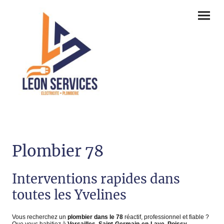
Plombier 78
Interventions rapides dans
toutes les Yvelines
Vous recherchez un
plombier dans le 78
réactif, professionnel et fiable ?
Que vous habitiez à
Versailles
,
Saint-Germain-en-Laye
,
Poissy
,