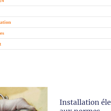
24
lation
es
t
Installation él