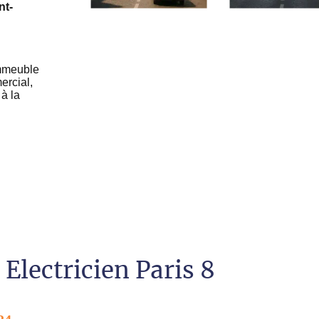
nt-
immeuble
ercial,
à la
 Electricien Paris 8