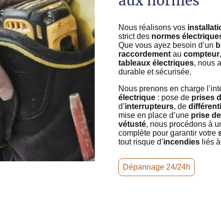
aux normes
Nous réalisons vos
installat
strict des
normes électrique
Que vous ayez besoin d’un
b
raccordement
au
compteur
tableaux électriques
, nous a
durable et sécurisée.
Nous prenons en charge l’inté
électrique
: pose de
prises 
d’
interrupteurs
, de
différent
mise en place d’une
prise de
vétusté
, nous procédons à 
complète pour garantir votre
tout risque d’
incendies
liés à
Dépannage 24/24h