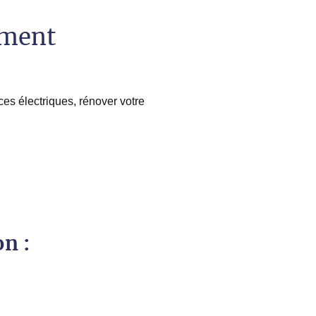
ement
es électriques, rénover votre
on :